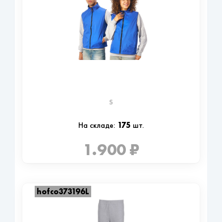
S
175
На складе:
шт.
1.900 ₽
hofco373196L