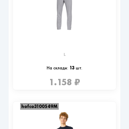
L
13
На складе:
шт.
1.158 ₽
hofco3100549M