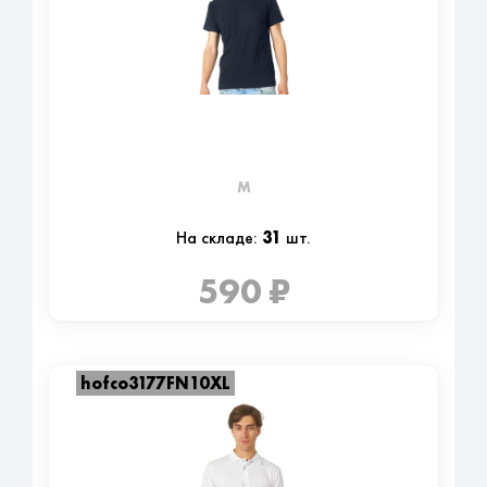
M
31
На складе:
шт.
590 ₽
hofco3177FN10XL