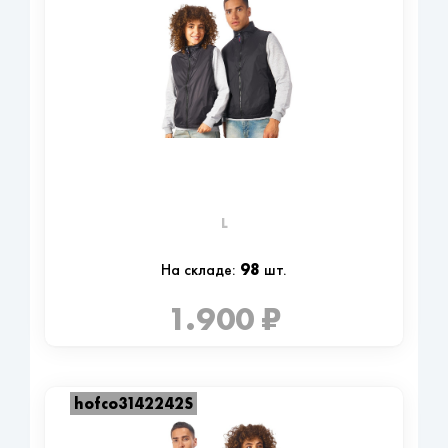
L
98
На складе:
шт.
1.900 ₽
hofco3142242S