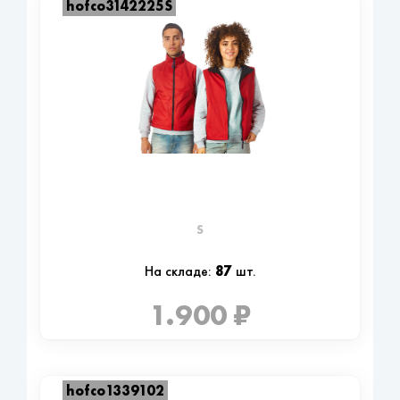
hofco3142225S
S
87
На складе:
шт.
1.900 ₽
hofco1339102