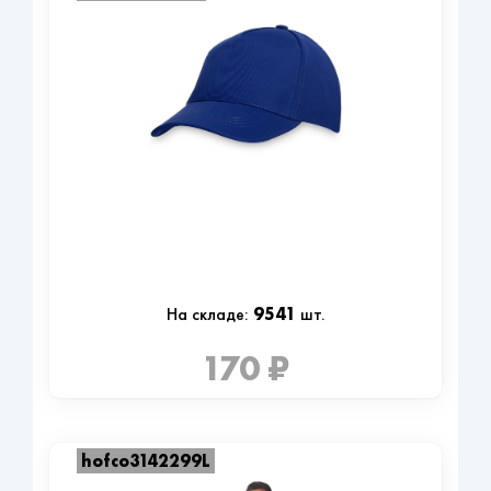
9541
На складе:
шт.
170 ₽
hofco3142299L