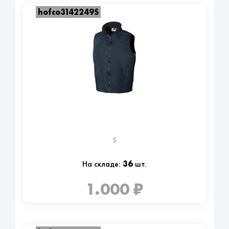
hofco3142249S
S
36
На складе:
шт.
1.000 ₽